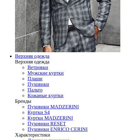
Верхняя одежда
Верхняя одежда
Ветровки
Мужские куртки
Плащи
Пуховики
Пальто
Кожаные куртки
Бренды
Пуховики MADZERINI
Куртки S4
Куртки MADZERINI
Пуховики RESET
Пуховики ENRICO CERINI
Характеристики