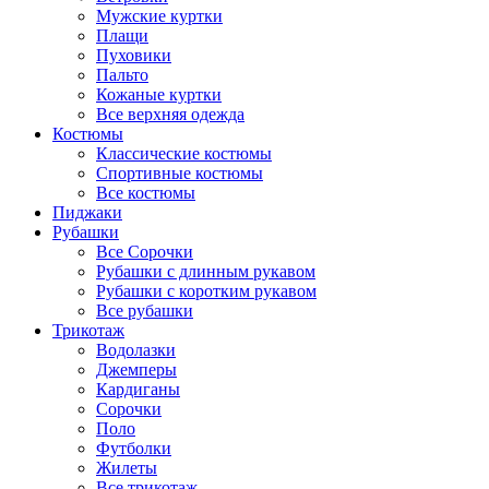
Мужские куртки
Плащи
Пуховики
Пальто
Кожаные куртки
Все верхняя одежда
Костюмы
Классические костюмы
Спортивные костюмы
Все костюмы
Пиджаки
Рубашки
Все Сорочки
Рубашки с длинным рукавом
Рубашки с коротким рукавом
Все рубашки
Трикотаж
Водолазки
Джемперы
Кардиганы
Сорочки
Поло
Футболки
Жилеты
Все трикотаж