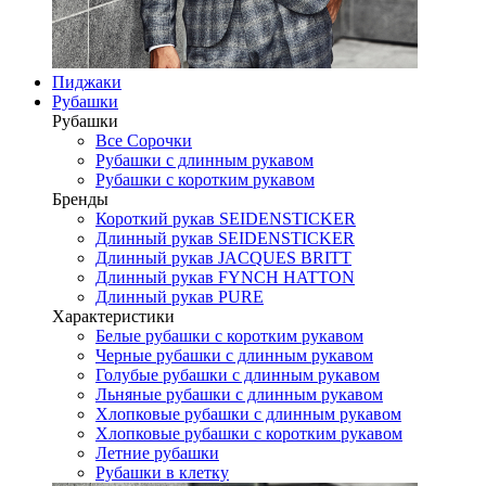
Пиджаки
Рубашки
Рубашки
Все Сорочки
Рубашки с длинным рукавом
Рубашки с коротким рукавом
Бренды
Короткий рукав SEIDENSTICKER
Длинный рукав SEIDENSTICKER
Длинный рукав JAСQUES BRITT
Длинный рукав FYNCH HATTON
Длинный рукав PURE
Характеристики
Белые рубашки с коротким рукавом
Черные рубашки с длинным рукавом
Голубые рубашки с длинным рукавом
Льняные рубашки с длинным рукавом
Хлопковые рубашки с длинным рукавом
Хлопковые рубашки с коротким рукавом
Летние рубашки
Рубашки в клетку