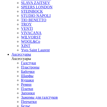
SLAVA ZAITSEV
SPEERS LONDON
STEINBOCK
STUDIO NAPOLI
TIO BENETTO
TROY
VENTI
VIVACANA
WILVORST
WOOL&Co
XINT
Yves Saint Laurent
Аксессуары
Аксессуары
Галстуки
Пластроны
Бабочки
Шарфы
Кушаки
Ремни
Платки
Запонки
Зажимы для галстуков
Перчатки
Белье