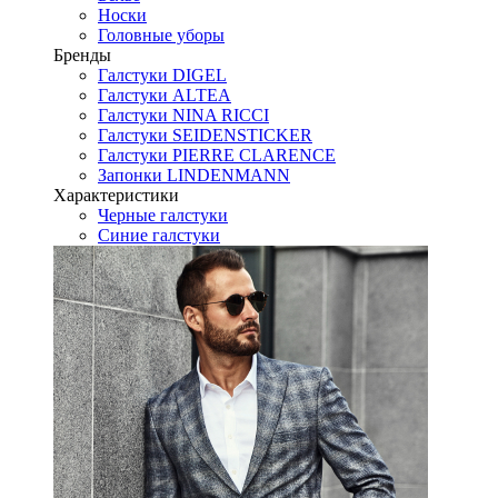
Носки
Головные уборы
Бренды
Галстуки DIGEL
Галстуки ALTEA
Галстуки NINA RICCI
Галстуки SEIDENSTICKER
Галстуки PIERRE CLARENCE
Запонки LINDENMANN
Характеристики
Черные галстуки
Синие галстуки