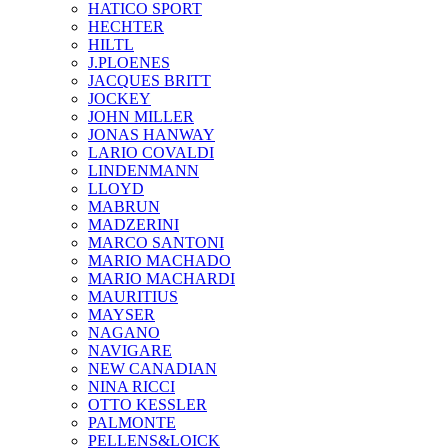
HATICO SPORT
HECHTER
HILTL
J.PLOENES
JAСQUES BRITT
JOCKEY
JOHN MILLER
JONAS HANWAY
LARIO COVALDI
LINDENMANN
LLOYD
MABRUN
MADZERINI
MARCO SANTONI
MARIO MACHADO
MARIO MACHARDI
MAURITIUS
MAYSER
NAGANO
NAVIGARE
NEW CANADIAN
NINA RICCI
OTTO KESSLER
PALMONTE
PELLENS&LOICK