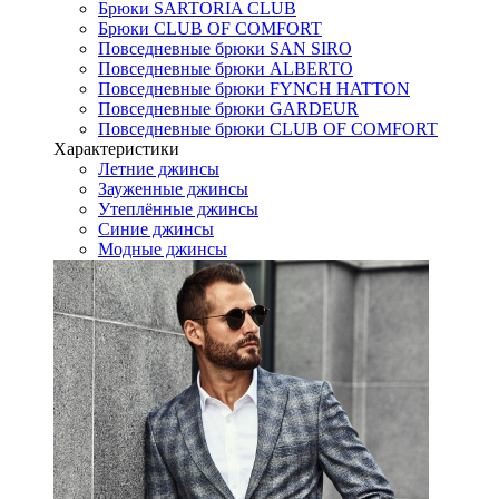
Брюки SARTORIA CLUB
Брюки CLUB OF COMFORT
Повседневные брюки SAN SIRO
Повседневные брюки ALBERTO
Повседневные брюки FYNCH HATTON
Повседневные брюки GARDEUR
Повседневные брюки CLUB OF COMFORT
Характеристики
Летние джинсы
Зауженные джинсы
Утеплённые джинсы
Синие джинсы
Модные джинсы