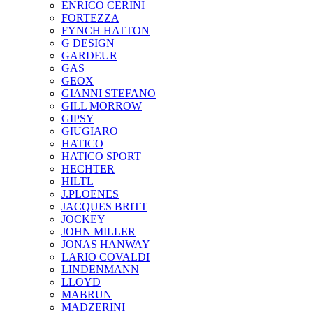
ENRICO CERINI
FORTEZZA
FYNCH HATTON
G DESIGN
GARDEUR
GAS
GEOX
GIANNI STEFANO
GILL MORROW
GIPSY
GIUGIARO
HATICO
HATICO SPORT
HECHTER
HILTL
J.PLOENES
JAСQUES BRITT
JOCKEY
JOHN MILLER
JONAS HANWAY
LARIO COVALDI
LINDENMANN
LLOYD
MABRUN
MADZERINI