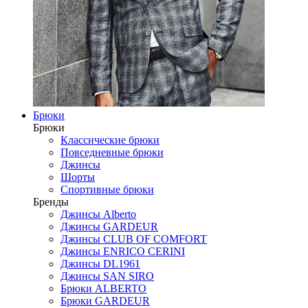
Брюки
Брюки
Классические брюки
Повседневные брюки
Джинсы
Шорты
Спортивные брюки
Бренды
Джинсы Alberto
Джинсы GARDEUR
Джинсы CLUB OF COMFORT
Джинсы ENRICO CERINI
Джинсы DL1961
Джинсы SAN SIRO
Брюки ALBERTO
Брюки GARDEUR