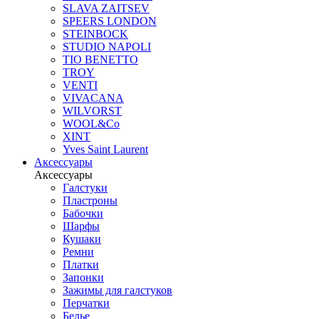
SLAVA ZAITSEV
SPEERS LONDON
STEINBOCK
STUDIO NAPOLI
TIO BENETTO
TROY
VENTI
VIVACANA
WILVORST
WOOL&Co
XINT
Yves Saint Laurent
Аксессуары
Аксессуары
Галстуки
Пластроны
Бабочки
Шарфы
Кушаки
Ремни
Платки
Запонки
Зажимы для галстуков
Перчатки
Белье