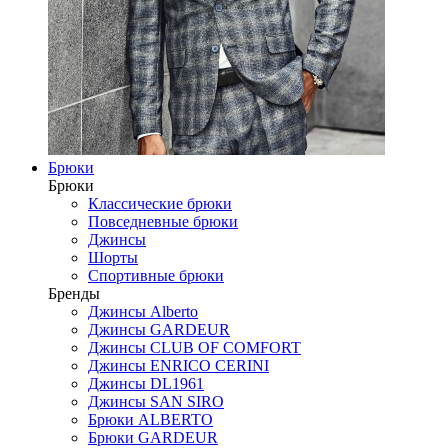
Брюки
Брюки
Классические брюки
Повседневные брюки
Джинсы
Шорты
Спортивные брюки
Бренды
Джинсы Alberto
Джинсы GARDEUR
Джинсы CLUB OF COMFORT
Джинсы ENRICO CERINI
Джинсы DL1961
Джинсы SAN SIRO
Брюки ALBERTO
Брюки GARDEUR