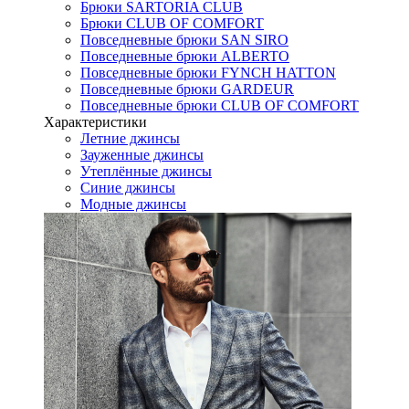
Брюки SARTORIA CLUB
Брюки CLUB OF COMFORT
Повседневные брюки SAN SIRO
Повседневные брюки ALBERTO
Повседневные брюки FYNCH HATTON
Повседневные брюки GARDEUR
Повседневные брюки CLUB OF COMFORT
Характеристики
Летние джинсы
Зауженные джинсы
Утеплённые джинсы
Синие джинсы
Модные джинсы