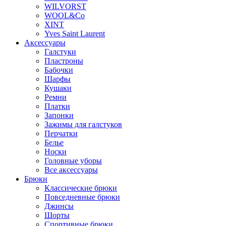
WILVORST
WOOL&Co
XINT
Yves Saint Laurent
Аксессуары
Галстуки
Пластроны
Бабочки
Шарфы
Кушаки
Ремни
Платки
Запонки
Зажимы для галстуков
Перчатки
Белье
Носки
Головные уборы
Все аксессуары
Брюки
Классические брюки
Повседневные брюки
Джинсы
Шорты
Спортивные брюки