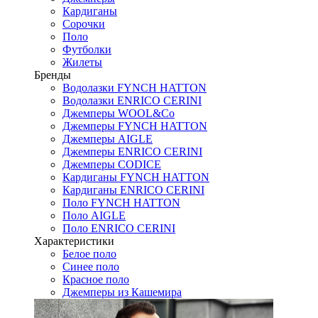
Кардиганы
Сорочки
Поло
Футболки
Жилеты
Бренды
Водолазки FYNCH HATTON
Водолазки ENRICO CERINI
Джемперы WOOL&Co
Джемперы FYNCH HATTON
Джемперы AIGLE
Джемперы ENRICO CERINI
Джемперы CODICE
Кардиганы FYNCH HATTON
Кардиганы ENRICO CERINI
Поло FYNCH HATTON
Поло AIGLE
Поло ENRICO CERINI
Характеристики
Белое поло
Синее поло
Красное поло
Джемперы из Кашемира