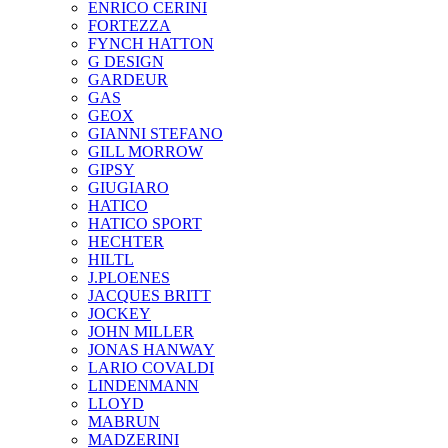
ENRICO CERINI
FORTEZZA
FYNCH HATTON
G DESIGN
GARDEUR
GAS
GEOX
GIANNI STEFANO
GILL MORROW
GIPSY
GIUGIARO
HATICO
HATICO SPORT
HECHTER
HILTL
J.PLOENES
JAСQUES BRITT
JOCKEY
JOHN MILLER
JONAS HANWAY
LARIO COVALDI
LINDENMANN
LLOYD
MABRUN
MADZERINI