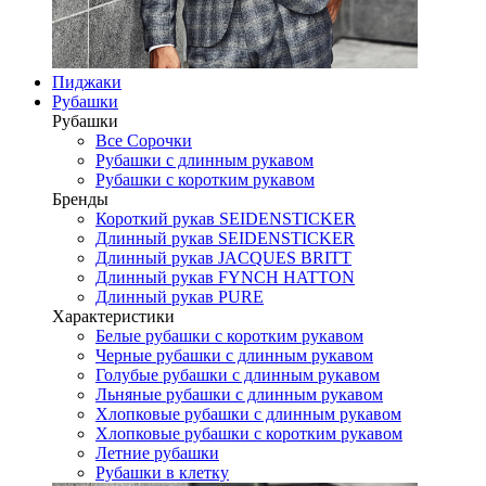
Пиджаки
Рубашки
Рубашки
Все Сорочки
Рубашки с длинным рукавом
Рубашки с коротким рукавом
Бренды
Короткий рукав SEIDENSTICKER
Длинный рукав SEIDENSTICKER
Длинный рукав JAСQUES BRITT
Длинный рукав FYNCH HATTON
Длинный рукав PURE
Характеристики
Белые рубашки с коротким рукавом
Черные рубашки с длинным рукавом
Голубые рубашки с длинным рукавом
Льняные рубашки с длинным рукавом
Хлопковые рубашки с длинным рукавом
Хлопковые рубашки с коротким рукавом
Летние рубашки
Рубашки в клетку