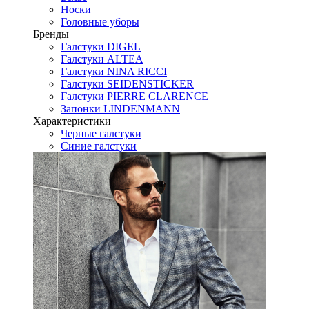
Носки
Головные уборы
Бренды
Галстуки DIGEL
Галстуки ALTEA
Галстуки NINA RICCI
Галстуки SEIDENSTICKER
Галстуки PIERRE CLARENCE
Запонки LINDENMANN
Характеристики
Черные галстуки
Синие галстуки