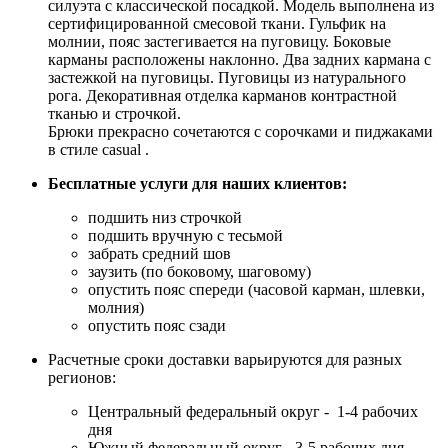
силуэта с классической посадкой. Модель выполнена из
сертифицированной смесовой ткани. Гульфик на
молнии, пояс застегивается на пуговицу. Боковые
карманы расположены наклонно. Два задних кармана с
застежкой на пуговицы. Пуговицы из натурального
рога. Декоративная отделка карманов контрастной
тканью и строчкой.
Брюки прекрасно сочетаются с сорочками и пиджаками
в стиле casual .
Бесплатные услуги для наших клиентов:
подшить низ строчкой
подшить вручную с тесьмой
забрать средний шов
заузить (по боковому, шаговому)
опустить пояс спереди (часовой карман, шлевки,
молния)
опустить пояс сзади
Расчетные сроки доставки варьируются для разных
регионов:
Центральный федеральный округ - 1-4 рабочих
дня
Южный федеральный округ - 3-5 рабочих дня