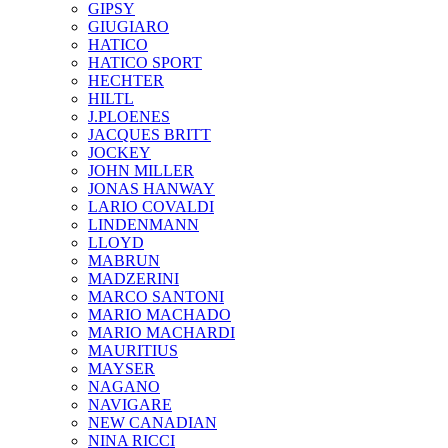
GIPSY
GIUGIARO
HATICO
HATICO SPORT
HECHTER
HILTL
J.PLOENES
JAСQUES BRITT
JOCKEY
JOHN MILLER
JONAS HANWAY
LARIO COVALDI
LINDENMANN
LLOYD
MABRUN
MADZERINI
MARCO SANTONI
MARIO MACHADO
MARIO MACHARDI
MAURITIUS
MAYSER
NAGANO
NAVIGARE
NEW CANADIAN
NINA RICCI