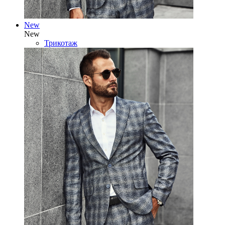
New
New
Трикотаж