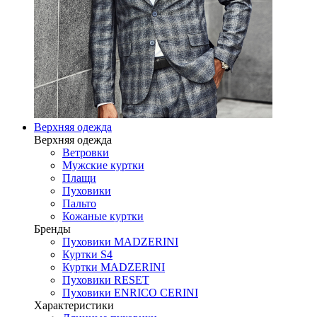
Верхняя одежда
Верхняя одежда
Ветровки
Мужские куртки
Плащи
Пуховики
Пальто
Кожаные куртки
Бренды
Пуховики MADZERINI
Куртки S4
Куртки MADZERINI
Пуховики RESET
Пуховики ENRICO CERINI
Характеристики