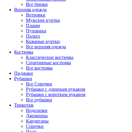
Все брюки
Верхняя одежда
Ветровки
Мужские куртки
Плащи
Пуховики
Пальто
Кожаные куртки
Все верхняя одежда
Костюмы
Классические костюмы
Спортивные костюмы
Все костюмы
Пиджаки
Рубашки
Все Сорочки
Рубашки с длинным рукавом
Рубашки с коротким рукавом
Все рубашки
Трикотаж
Водолазки
Джемперы
Кардиганы
Сорочки
Поло