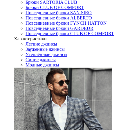
Брюки SARTORIA CLUB
Брюки CLUB OF COMFORT
Повседневные брюки SAN SIRO
Повседневные брюки ALBERTO
Повседневные брюки FYNCH HATTON
Повседневные брюки GARDEUR
Повседневные брюки CLUB OF COMFORT
Характеристики
Летние джинсы
Зауженные джинсы
Утеплённые джинсы
Синие джинсы
Модные джинсы