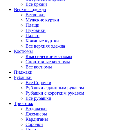
Все брюки
Верхняя одежда
Ветровки
Мужские куртки
Плащи
Пуховики
Пальто
Кожаные куртки
Все верхняя одежда
Костюмы
Классические костюмы
Спортивные костюмы
Все костюмы
Пиджаки
Рубашки
Все Сорочки
Рубашки с длинным рукавом
Рубашки с коротким рукавом
Все рубашки
Трикотаж
Водолазки
Джемперы
Кардиганы
Сорочки
Поло