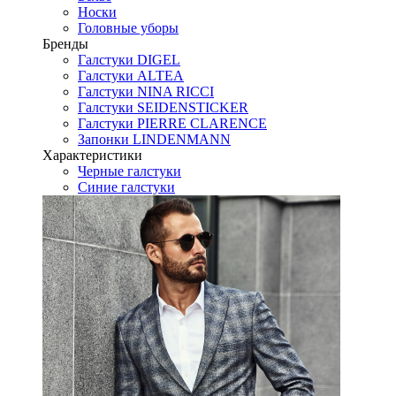
Носки
Головные уборы
Бренды
Галстуки DIGEL
Галстуки ALTEA
Галстуки NINA RICCI
Галстуки SEIDENSTICKER
Галстуки PIERRE CLARENCE
Запонки LINDENMANN
Характеристики
Черные галстуки
Синие галстуки