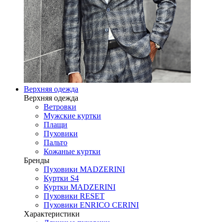
Верхняя одежда
Верхняя одежда
Ветровки
Мужские куртки
Плащи
Пуховики
Пальто
Кожаные куртки
Бренды
Пуховики MADZERINI
Куртки S4
Куртки MADZERINI
Пуховики RESET
Пуховики ENRICO CERINI
Характеристики