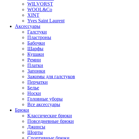
WILVORST
WOOL&Co
XINT
Yves Saint Laurent
Аксессуары
Галстуки
Пластроны
Бабочки
Шарфы
Кушаки
Ремни
Платки
Запонки
Зажимы для галстуков
Перчатки
Белье
Носки
Головные уборы
Все аксессуары
Брюки
Классические брюки
Повседневные брюки
Джинсы
Шорты
Спортивные брюки