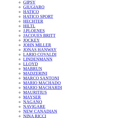
GIPSY
GIUGIARO
HATICO
HATICO SPORT
HECHTER
HILTL
J.PLOENES
JAСQUES BRITT
JOCKEY
JOHN MILLER
JONAS HANWAY
LARIO COVALDI
LINDENMANN
LLOYD
MABRUN
MADZERINI
MARCO SANTONI
MARIO MACHADO
MARIO MACHARDI
MAURITIUS
MAYSER
NAGANO
NAVIGARE
NEW CANADIAN
NINA RICCI