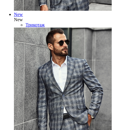
New
New
Трикотаж