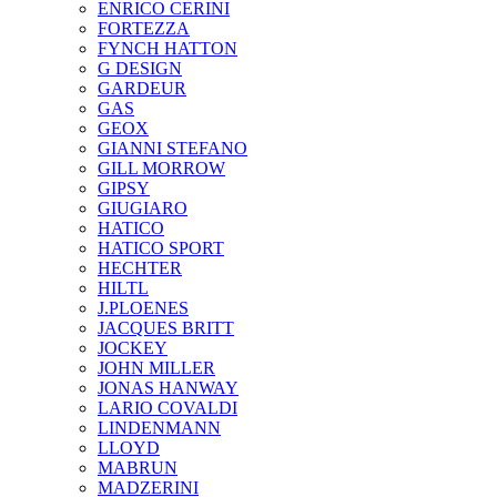
ENRICO CERINI
FORTEZZA
FYNCH HATTON
G DESIGN
GARDEUR
GAS
GEOX
GIANNI STEFANO
GILL MORROW
GIPSY
GIUGIARO
HATICO
HATICO SPORT
HECHTER
HILTL
J.PLOENES
JAСQUES BRITT
JOCKEY
JOHN MILLER
JONAS HANWAY
LARIO COVALDI
LINDENMANN
LLOYD
MABRUN
MADZERINI