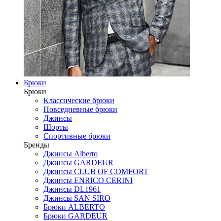
Брюки
Брюки
Классические брюки
Повседневные брюки
Джинсы
Шорты
Спортивные брюки
Бренды
Джинсы Alberto
Джинсы GARDEUR
Джинсы CLUB OF COMFORT
Джинсы ENRICO CERINI
Джинсы DL1961
Джинсы SAN SIRO
Брюки ALBERTO
Брюки GARDEUR