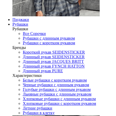
Пиджаки
Рубашки
Рубашки
Все Сорочки
Рубашки с длинным рукавом
Рубашки с коротким рукавом
Бренды
Короткий рукав SEIDENSTICKER
Длинный рукав SEIDENSTICKER
Длинный рукав JAСQUES BRITT
Длинный рукав FYNCH HATTON
Длинный рукав PURE
Характеристики
Белые рубашки с коротким рукавом
Черные рубашки с длинным рукавом
Голубые рубашки с длинным рукавом
Льняные рубашки с длинным рукавом
Хлопковые рубашки с длинным рукавом
Хлопковые рубашки с коротким рукавом
Летние рубашки
Рубашки в клетку