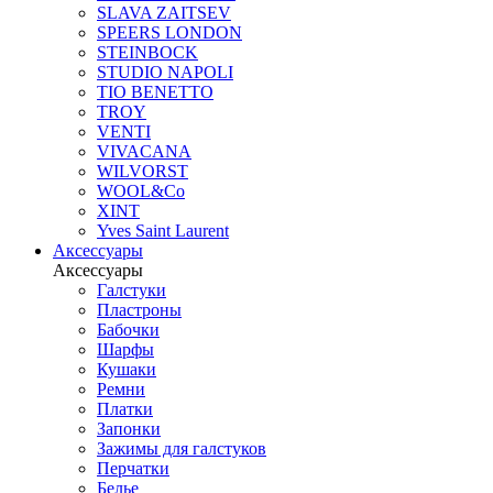
SLAVA ZAITSEV
SPEERS LONDON
STEINBOCK
STUDIO NAPOLI
TIO BENETTO
TROY
VENTI
VIVACANA
WILVORST
WOOL&Co
XINT
Yves Saint Laurent
Аксессуары
Аксессуары
Галстуки
Пластроны
Бабочки
Шарфы
Кушаки
Ремни
Платки
Запонки
Зажимы для галстуков
Перчатки
Белье