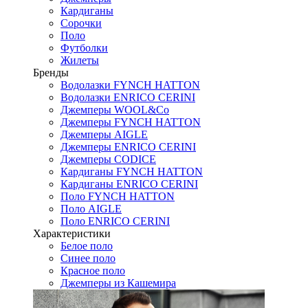
Кардиганы
Сорочки
Поло
Футболки
Жилеты
Бренды
Водолазки FYNCH HATTON
Водолазки ENRICO CERINI
Джемперы WOOL&Co
Джемперы FYNCH HATTON
Джемперы AIGLE
Джемперы ENRICO CERINI
Джемперы CODICE
Кардиганы FYNCH HATTON
Кардиганы ENRICO CERINI
Поло FYNCH HATTON
Поло AIGLE
Поло ENRICO CERINI
Характеристики
Белое поло
Синее поло
Красное поло
Джемперы из Кашемира