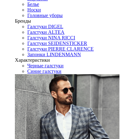
Белье
Носки
Головные уборы
Бренды
Галстуки DIGEL
Галстуки ALTEA
Галстуки NINA RICCI
Галстуки SEIDENSTICKER
Галстуки PIERRE CLARENCE
Запонки LINDENMANN
Характеристики
Черные галстуки
Синие галстуки