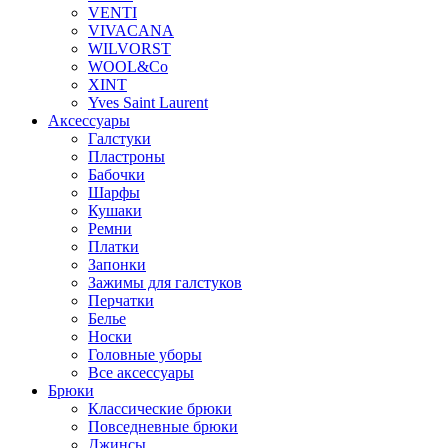
VENTI
VIVACANA
WILVORST
WOOL&Co
XINT
Yves Saint Laurent
Аксессуары
Галстуки
Пластроны
Бабочки
Шарфы
Кушаки
Ремни
Платки
Запонки
Зажимы для галстуков
Перчатки
Белье
Носки
Головные уборы
Все аксессуары
Брюки
Классические брюки
Повседневные брюки
Джинсы