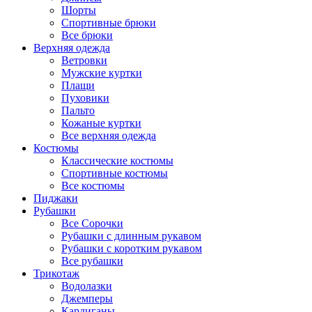
Шорты
Спортивные брюки
Все брюки
Верхняя одежда
Ветровки
Мужские куртки
Плащи
Пуховики
Пальто
Кожаные куртки
Все верхняя одежда
Костюмы
Классические костюмы
Спортивные костюмы
Все костюмы
Пиджаки
Рубашки
Все Сорочки
Рубашки с длинным рукавом
Рубашки с коротким рукавом
Все рубашки
Трикотаж
Водолазки
Джемперы
Кардиганы