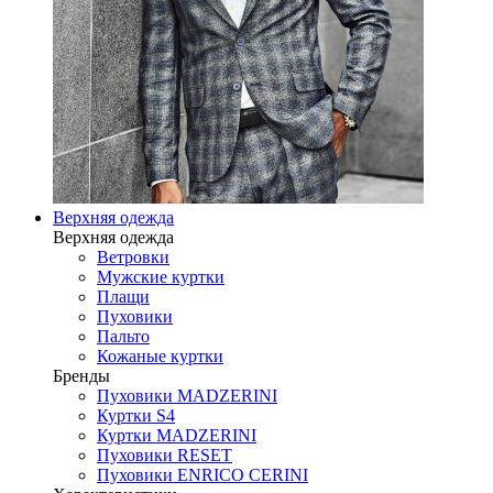
Верхняя одежда
Верхняя одежда
Ветровки
Мужские куртки
Плащи
Пуховики
Пальто
Кожаные куртки
Бренды
Пуховики MADZERINI
Куртки S4
Куртки MADZERINI
Пуховики RESET
Пуховики ENRICO CERINI