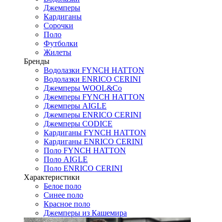
Джемперы
Кардиганы
Сорочки
Поло
Футболки
Жилеты
Бренды
Водолазки FYNCH HATTON
Водолазки ENRICO CERINI
Джемперы WOOL&Co
Джемперы FYNCH HATTON
Джемперы AIGLE
Джемперы ENRICO CERINI
Джемперы CODICE
Кардиганы FYNCH HATTON
Кардиганы ENRICO CERINI
Поло FYNCH HATTON
Поло AIGLE
Поло ENRICO CERINI
Характеристики
Белое поло
Синее поло
Красное поло
Джемперы из Кашемира