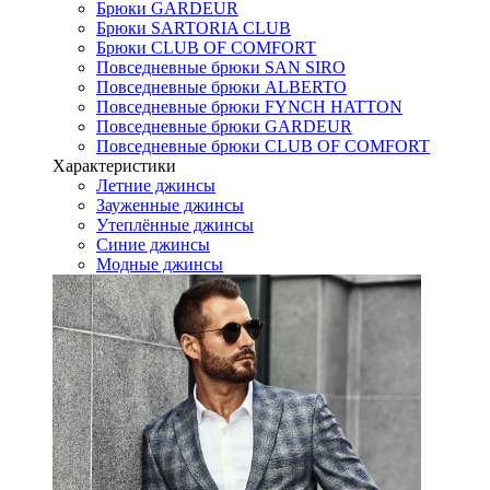
Брюки GARDEUR
Брюки SARTORIA CLUB
Брюки CLUB OF COMFORT
Повседневные брюки SAN SIRO
Повседневные брюки ALBERTO
Повседневные брюки FYNCH HATTON
Повседневные брюки GARDEUR
Повседневные брюки CLUB OF COMFORT
Характеристики
Летние джинсы
Зауженные джинсы
Утеплённые джинсы
Синие джинсы
Модные джинсы