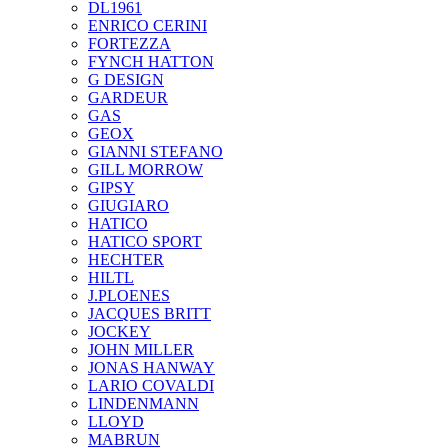
DL1961
ENRICO CERINI
FORTEZZA
FYNCH HATTON
G DESIGN
GARDEUR
GAS
GEOX
GIANNI STEFANO
GILL MORROW
GIPSY
GIUGIARO
HATICO
HATICO SPORT
HECHTER
HILTL
J.PLOENES
JAСQUES BRITT
JOCKEY
JOHN MILLER
JONAS HANWAY
LARIO COVALDI
LINDENMANN
LLOYD
MABRUN