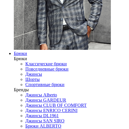
Брюки
Брюки
Классические брюки
Повседневные брюки
Джинсы
Шорты
Спортивные брюки
Бренды
Джинсы Alberto
Джинсы GARDEUR
Джинсы CLUB OF COMFORT
Джинсы ENRICO CERINI
Джинсы DL1961
Джинсы SAN SIRO
Брюки ALBERTO