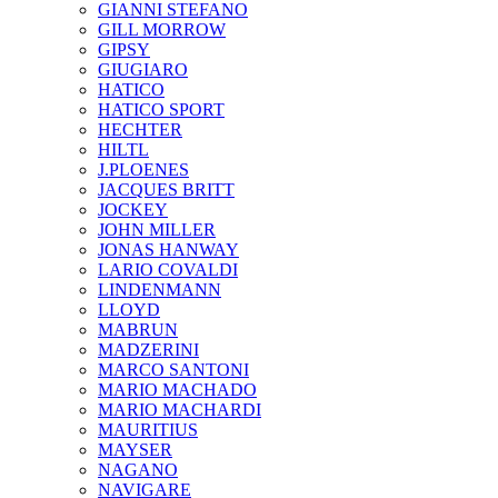
GIANNI STEFANO
GILL MORROW
GIPSY
GIUGIARO
HATICO
HATICO SPORT
HECHTER
HILTL
J.PLOENES
JAСQUES BRITT
JOCKEY
JOHN MILLER
JONAS HANWAY
LARIO COVALDI
LINDENMANN
LLOYD
MABRUN
MADZERINI
MARCO SANTONI
MARIO MACHADO
MARIO MACHARDI
MAURITIUS
MAYSER
NAGANO
NAVIGARE