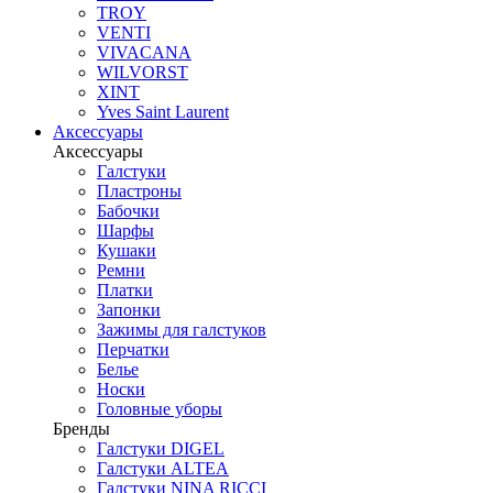
TROY
VENTI
VIVACANA
WILVORST
XINT
Yves Saint Laurent
Аксессуары
Аксессуары
Галстуки
Пластроны
Бабочки
Шарфы
Кушаки
Ремни
Платки
Запонки
Зажимы для галстуков
Перчатки
Белье
Носки
Головные уборы
Бренды
Галстуки DIGEL
Галстуки ALTEA
Галстуки NINA RICCI