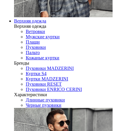
Верхняя одежда
Верхняя одежда
Ветровки
Мужские куртки
Плащи
Пуховики
Пальто
Кожаные куртки
Бренды
Пуховики MADZERINI
Куртки S4
Куртки MADZERINI
Пуховики RESET
Пуховики ENRICO CERINI
Характеристики
Длинные пуховики
Черные пуховики