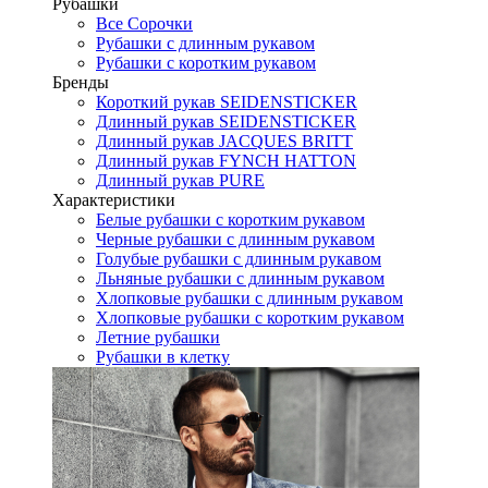
Рубашки
Все Сорочки
Рубашки с длинным рукавом
Рубашки с коротким рукавом
Бренды
Короткий рукав SEIDENSTICKER
Длинный рукав SEIDENSTICKER
Длинный рукав JAСQUES BRITT
Длинный рукав FYNCH HATTON
Длинный рукав PURE
Характеристики
Белые рубашки с коротким рукавом
Черные рубашки с длинным рукавом
Голубые рубашки с длинным рукавом
Льняные рубашки с длинным рукавом
Хлопковые рубашки с длинным рукавом
Хлопковые рубашки с коротким рукавом
Летние рубашки
Рубашки в клетку