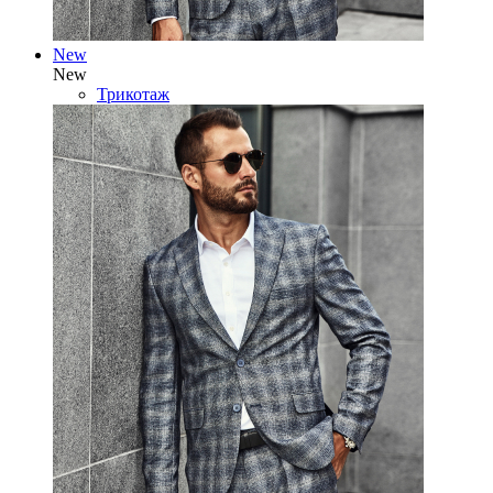
New
New
Трикотаж