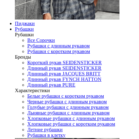
Пиджаки
Рубашки
Рубашки
Все Сорочки
Рубашки с длинным рукавом
Рубашки с коротким рукавом
Бренды
Короткий рукав SEIDENSTICKER
Длинный рукав SEIDENSTICKER
Длинный рукав JAСQUES BRITT
Длинный рукав FYNCH HATTON
Длинный рукав PURE
Характеристики
Белые рубашки с коротким рукавом
Черные рубашки с длинным рукавом
Голубые рубашки с длинным рукавом
Льняные рубашки с длинным рукавом
Хлопковые рубашки с длинным рукавом
Хлопковые рубашки с коротким рукавом
Летние рубашки
Рубашки в клетку