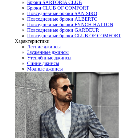
Брюки SARTORIA CLUB
Брюки CLUB OF COMFORT
Повседневные брюки SAN SIRO
Повседневные брюки ALBERTO
Повседневные брюки FYNCH HATTON
Повседневные брюки GARDEUR
Повседневные брюки CLUB OF COMFORT
Характеристики
Летние джинсы
Зауженные джинсы
Утеплённые джинсы
Синие джинсы
Модные джинсы