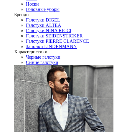
Носки
Головные уборы
Бренды
Галстуки DIGEL
Галстуки ALTEA
Галстуки NINA RICCI
Галстуки SEIDENSTICKER
Галстуки PIERRE CLARENCE
Запонки LINDENMANN
Характеристики
Черные галстуки
Синие галстуки