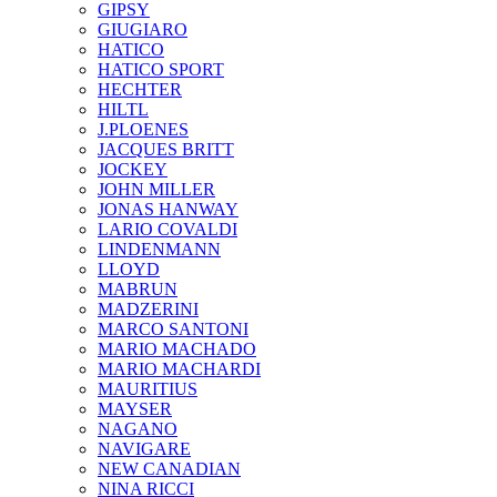
GIPSY
GIUGIARO
HATICO
HATICO SPORT
HECHTER
HILTL
J.PLOENES
JAСQUES BRITT
JOCKEY
JOHN MILLER
JONAS HANWAY
LARIO COVALDI
LINDENMANN
LLOYD
MABRUN
MADZERINI
MARCO SANTONI
MARIO MACHADO
MARIO MACHARDI
MAURITIUS
MAYSER
NAGANO
NAVIGARE
NEW CANADIAN
NINA RICCI