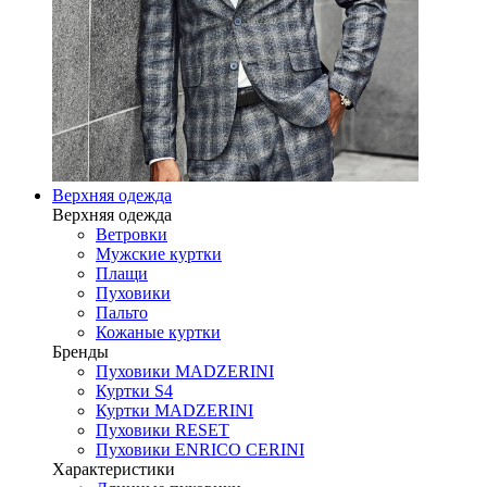
Верхняя одежда
Верхняя одежда
Ветровки
Мужские куртки
Плащи
Пуховики
Пальто
Кожаные куртки
Бренды
Пуховики MADZERINI
Куртки S4
Куртки MADZERINI
Пуховики RESET
Пуховики ENRICO CERINI
Характеристики