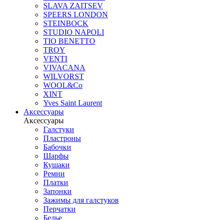
SLAVA ZAITSEV
SPEERS LONDON
STEINBOCK
STUDIO NAPOLI
TIO BENETTO
TROY
VENTI
VIVACANA
WILVORST
WOOL&Co
XINT
Yves Saint Laurent
Аксессуары
Аксессуары
Галстуки
Пластроны
Бабочки
Шарфы
Кушаки
Ремни
Платки
Запонки
Зажимы для галстуков
Перчатки
Белье