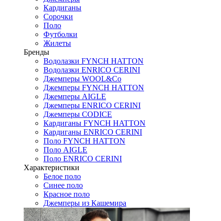
Кардиганы
Сорочки
Поло
Футболки
Жилеты
Бренды
Водолазки FYNCH HATTON
Водолазки ENRICO CERINI
Джемперы WOOL&Co
Джемперы FYNCH HATTON
Джемперы AIGLE
Джемперы ENRICO CERINI
Джемперы CODICE
Кардиганы FYNCH HATTON
Кардиганы ENRICO CERINI
Поло FYNCH HATTON
Поло AIGLE
Поло ENRICO CERINI
Характеристики
Белое поло
Синее поло
Красное поло
Джемперы из Кашемира