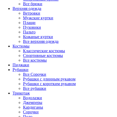
Все брюки
Верхняя одежда
Ветровки
Мужские куртки
Плащи
Пуховики
Пальто
Кожаные куртки
Все верхняя одежда
Костюмы
Классические костюмы
Спортивные костюмы
Все костюмы
Пиджаки
Рубашки
Все Сорочки
Рубашки с длинным рукавом
Рубашки с коротким рукавом
Все рубашки
Трикотаж
Водолазки
Джемперы
Кардиганы
Сорочки
Поло