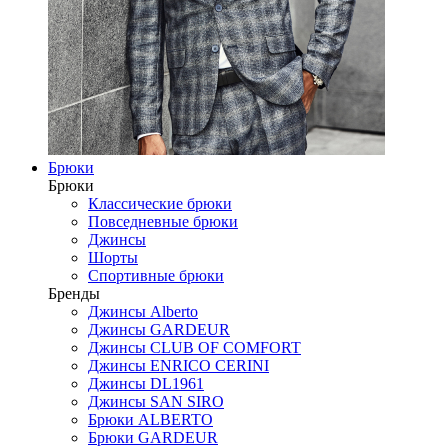
Брюки
Брюки
Классические брюки
Повседневные брюки
Джинсы
Шорты
Спортивные брюки
Бренды
Джинсы Alberto
Джинсы GARDEUR
Джинсы CLUB OF COMFORT
Джинсы ENRICO CERINI
Джинсы DL1961
Джинсы SAN SIRO
Брюки ALBERTO
Брюки GARDEUR