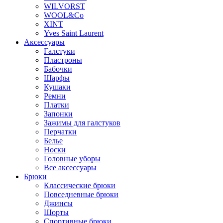
WILVORST
WOOL&Co
XINT
Yves Saint Laurent
Аксессуары
Галстуки
Пластроны
Бабочки
Шарфы
Кушаки
Ремни
Платки
Запонки
Зажимы для галстуков
Перчатки
Белье
Носки
Головные уборы
Все аксессуары
Брюки
Классические брюки
Повседневные брюки
Джинсы
Шорты
Спортивные брюки